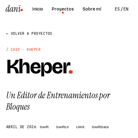
dani
ES
/
EN
Inicio
Proyectos
Sobre mí
← VOLVER A PROYECTOS
/ CASO · KHEPER
Kheper
.
Un Editor de Entrenamientos por
Bloques
ABRIL DE 2026
Swift
SwiftUI
UIKit
SwiftData