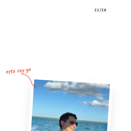
ES
/
EN
este soy yo