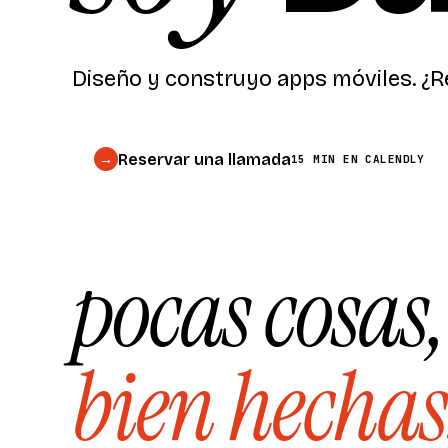
Diseño y construyo apps móviles.
¿R
Reservar una llamada
→
15 MIN EN CALENDLY
pocas cosas,
bien hechas