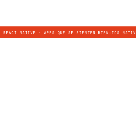
T NATIVE · APPS QUE SE SIENTEN BIEN
✦
IOS NATIVO · S
/ PALABRAS AMABLES
Lo que
dicen
.
DE CLIENTES · 2023 — 2026
Ver todos
→