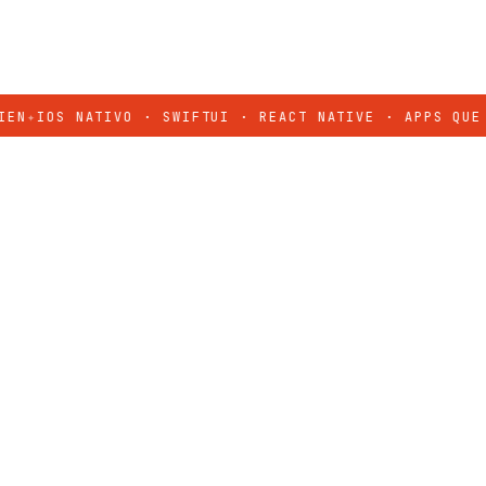
OS NATIVO · SWIFTUI · REACT NATIVE · APPS QUE SE S
solo. Decisiones
PROYECTO
roducto que se
WALIKI · 2026
Ver el proyecto
→