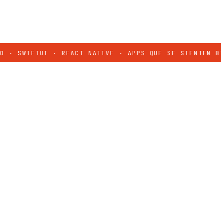
WIFTUI · REACT NATIVE · APPS QUE SE SIENTEN BIEN
✦
I
01
“
Dani construyó nuestra app desde cero, él 
técnicas claras, entregas a tiempo y un p
siente cuidado en cada detalle.
Cliente Waliki
FUNDADOR · WALIKI
CW