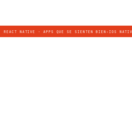
CT NATIVE · APPS QUE SE SIENTEN BIEN
✦
IOS NATIVO · S
/ PALABRAS AMABLES
Lo que
dicen
.
DE CLIENTES · 2023 — 2026
Ver todos
→