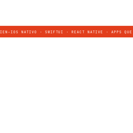
OS NATIVO · SWIFTUI · REACT NATIVE · APPS QUE SE S
solo. Decisiones
PROYECTO
roducto que se
WALIKI · 2026
Ver el proyecto
→