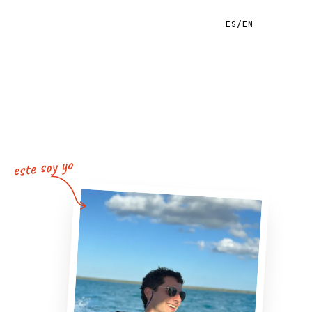
ES
/
EN
este soy yo