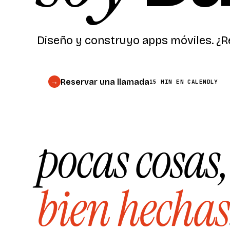
Diseño y construyo apps móviles.
¿R
Reservar una llamada
→
15 MIN EN CALENDLY
pocas cosas,
bien hechas