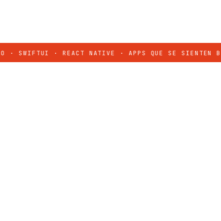
WIFTUI · REACT NATIVE · APPS QUE SE SIENTEN BIEN
✦
I
01
“
Dani construyó nuestra app desde cero, él 
técnicas claras, entregas a tiempo y un p
siente cuidado en cada detalle.
Cliente Waliki
FUNDADOR · WALIKI
CW